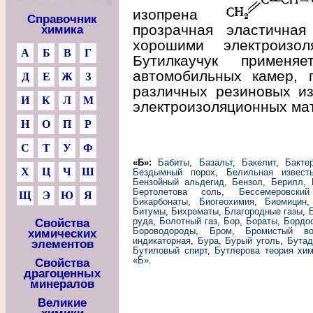
изопрена
Справочник
прозрачная эластичная
химика
хорошими электроизол
А
Б
В
Г
Бутилкаучук применяе
автомобильных камер, 
Д
Е
Ж
З
различных резиновых из
И
К
Л
М
электроизоляционных ма
Н
О
П
Р
С
Т
У
Ф
«Б»:
Бабиты
,
Базальт
,
Бакелит
,
Бакте
Х
Ц
Ч
Ш
Бездымный порох
,
Белильная извест
Бензойный альдегид
,
Бензол
,
Берилл
,
Бертолетова соль
,
Бессемеровски
Щ
Э
Ю
Я
Бикарбонаты
,
Биогеохимия
,
Биомицин
Битумы
,
Бихроматы
,
Благородные газы
,
руда
,
Болотный газ
,
Бор
,
Бораты
,
Бордо
Свойства
Бороводороды
,
Бром
,
Бромистый во
химических
индикаторная
,
Бура
,
Бурый уголь
,
Бутад
элементов
Бутиловый спирт
,
Бутлерова теория хим
«Б»
.
Свойства
драгоценных
минералов
Великие