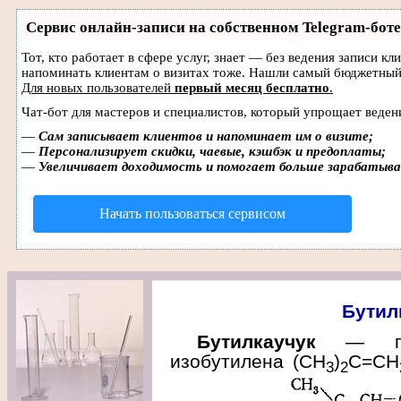
Сервис онлайн-записи на собственном Telegram-боте
Тот, кто работает в сфере услуг, знает — без ведения записи кл
напоминать клиентам о визитах тоже. Нашли самый бюджетный
Для новых пользователей
первый месяц бесплатно
.
Чат-бот для мастеров и специалистов, который упрощает веден
—
Сам записывает клиентов и напоминает им о визите;
—
Персонализирует скидки, чаевые, кэшбэк и предоплаты;
—
Увеличивает доходимость и помогает больше зарабатыв
Начать пользоваться сервисом
Бутил
Бутилкаучук
— прод
изобутилена (СН
)
С=СН
3
2