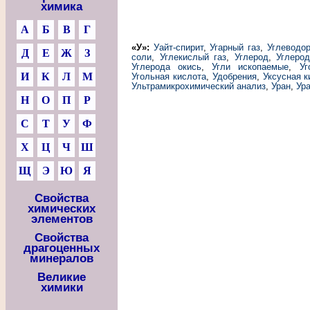
химика
А
Б
В
Г
«У»:
Уайт-спирит
,
Угарный газ
,
Углеводо
Д
Е
Ж
З
соли
,
Углекислый газ
,
Углерод
,
Углеро
Углерода окись
,
Угли ископаемые
,
Уг
И
К
Л
М
Угольная кислота
,
Удобрения
,
Уксусная к
Ультрамикрохимический анализ
,
Уран
,
Ур
Н
О
П
Р
С
Т
У
Ф
Х
Ц
Ч
Ш
Щ
Э
Ю
Я
Свойства
химических
элементов
Свойства
драгоценных
минералов
Великие
химики