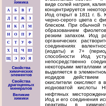
химика
виде солей натрия, калия
концентрируется некото
А
Б
В
Г
Иод открыт в 1811 г. Б.
Д
Е
Ж
З
черно-серого цвета с ф
блеском. При обычной т
И
К
Л
М
образованием фиолето
Н
О
П
Р
резким запахом. Иод р
органических раствори
С
Т
У
Ф
соединениях валентно
(иодаты) и 7+ (перио
Х
Ц
Ч
Ш
способности Иод уст
Щ
Э
Ю
Я
непосредственно соеди
некоторыми металлами и
Свойства
выделяется в элементном
химических
элементов
иодидов действием о
Свойства
окислители окисляют в 
драгоценных
иодноватой кислоты H
минералов
нефтяных месторождени
Великие
химики
Иод и его соединения ис
реактивы в химичес