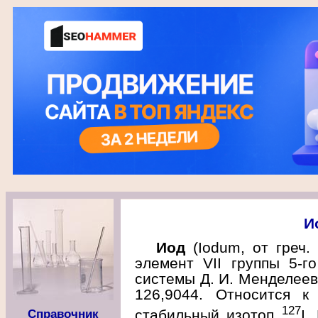
И
Иод
(Iodum, от греч
элемент VII группы 5-г
системы Д. И. Менделеева
126,9044. Относится к
127
стабильный изотоп
I.
Справочник