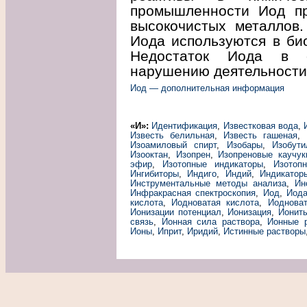
промышленности Иод пр
высокочистых металлов.
Иода используются в био
Недостаток Иода в о
нарушению деятельности
Иод — дополнительная информация
«И»:
Идентификация
,
Известковая вода
,
Известь белильная
,
Известь гашеная
,
Изоамиловый спирт
,
Изобары
,
Изобути
Изооктан
,
Изопрен
,
Изопреновые каучук
эфир
,
Изотопные индикаторы
,
Изотоп
Ингибиторы
,
Индиго
,
Индий
,
Индикатор
Инструментальные методы анализа
,
Ин
Инфракрасная спектроскопия
,
Иод
,
Иод
кислота
,
Иодноватая кислота
,
Иодноват
Ионизации потенциал
,
Ионизация
,
Ионит
связь
,
Ионная сила раствора
,
Ионные 
Ионы
,
Иприт
,
Иридий
,
Истинные растворы