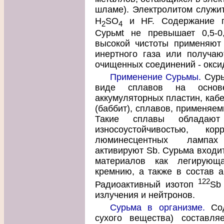
шламе). Электролитом служит
H
SO
и HF. Содержание п
2
4
Сурьмt не превышает 0,5-0
высокой чистоты применяют
инертного газа или получаю
очищенных соединений - оксида
Применение Сурьмы.
Сурь
виде сплавов на осно
аккумуляторных пластин, каб
(баббит), сплавов, применяемы
Такие сплавы обладают 
износоустойчивостью, ко
люминесцентных лампах
активируют Sb. Сурьма входи
материалов как легирующ
кремнию, а также в состав а
122
Радиоактивный изотоп
Sb
излучения и нейтронов.
Сурьма в организме.
Сод
сухого вещества) составля