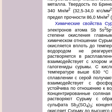
металла. Твердость по Брине
2
2
340 Мн/м
(32,5-34,0 кгс/мм
2
предел прочности 86,0 Мн/м
(
Химические свойства Су
2
электронов атома Sb 5s
5p
степени окисления главны
химическом отношении Сурьма
окисляется вплоть до темпер
водородом не реагирует
растворяется в расплавлен
взаимодействует с хлором и
галогениды сурьмы. С кисл
температуре выше 630 °С 
сплавлении с серой получаю
взаимодействует с фосф
устойчива по отношению к во
Концентрированные соляная
растворяют Сурьму с обра
сульфата Sb
(SO
)
; концен
2
4
3
окисляет Сурьму до высшего 