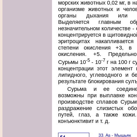
морских животных 0,02 мг, в н
организме животных и челов
органы дыхания или жел
Выделяется главным о
незначительном количестве - 
концентрируется в щитовидной
эритроцитах накапливаетс
степени окисления +3, в 
окисления. +5. Предельно
-5
-7
Сурьмы 10
- 10
г на 100 г 
концентрации этот элемент 
липидного, углеводного и б
результате блокирования сул
Сурьма и ее соедине
возможны при выплавке кон
производстве сплавов Сурьм
раздражение слизистых обо
путей, глаз, а также кожи.
конъюнктивит и т. д.
33. As - Мышьяк