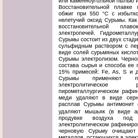
или каменноугольной пылью и
Восстановительной плавке 
обжиг при 550 °С с избытко
нелетучий оксид Сурьмы. Как
восстановительной плав
электропечей. Гидрометаллу
Сурьмы состоит из двух стад
сульфидным раствором с пе
виде солей сурьмяных кисло
Сурьмы электролизом. Черно
состава сырья и способа ее 
15% примесей: Fe, As, S и д
Сурьмы применяют пир
электролитическое 
пирометаллургическом рафи
меди удаляют в виде серн
расплав Сурьмы антимонит (
удаляют мышьяк (в виде ар
продувке воздуха под
электролитическом рафиниро
черновую Сурьму очищают 
металлов, остающихся в элект