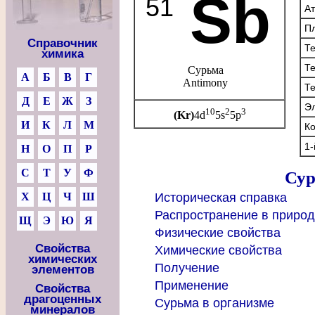
Sb
51
А
Пл
Справочник
Те
химика
Те
Сурьма
А
Б
В
Г
Antimony
Те
Д
Е
Ж
З
Эл
10
2
3
(Kr)
4d
5s
5p
И
К
Л
М
Ко
1-
Н
О
П
Р
С
Т
У
Ф
Сур
Х
Ц
Ч
Ш
Историческая справка
Распространение в приро
Щ
Э
Ю
Я
Физические свойства
Свойства
Химические свойства
химических
Получение
элементов
Применение
Свойства
драгоценных
Сурьма в организме
минералов