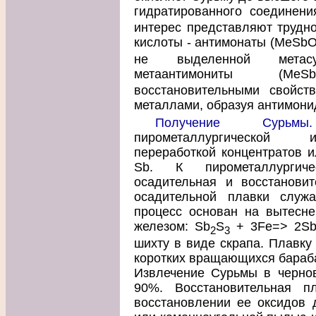
гидратированного соединени
интерес представляют трудн
кислоты - антимонаты (MeSb
не выделенной метасу
метаантимониты (MeS
восстановительными свойст
металлами, образуя антимони
Получение Сурьмы.
пирометаллургической и
переработкой концентратов 
Sb. К пирометаллургиче
осадительная и восстанови
осадительной плавки служа
процесс основан на вытесн
железом: Sb
S
+ 3Fe=> 2Sb
2
3
шихту в виде скрапа. Плавку
коротких вращающихся бараба
Извлечение Сурьмы в чернов
90%. Восстановительная п
восстановлении ее оксидов 