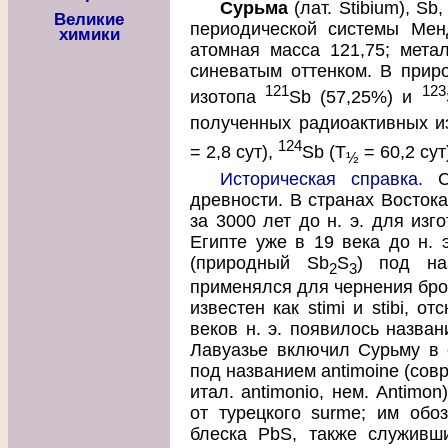
Сурьма
(лат. Stibium), S
Великие
периодической системы Мен
химики
атомная масса 121,75; метал
синеватым оттенком. В прир
121
123
изотопа
Sb (57,25%) и
полученных радиоактивных 
124
= 2,8 сут),
Sb (Т
= 60,2 сут
½
Историческая справка.
Су
древности. В странах Восток
за 3000 лет до н. э. для изг
Египте уже в 19 века до н. 
(природный Sb
S
) под на
2
3
применялся для чернения бро
известен как stimi и stibi, от
веков н. э. появилось назван
Лавуазье включил Сурьму в 
под названием antimoine (совр
итал. antimonio, нем. Antimon
от турецкого surme; им обо
блеска PbS, также служивш