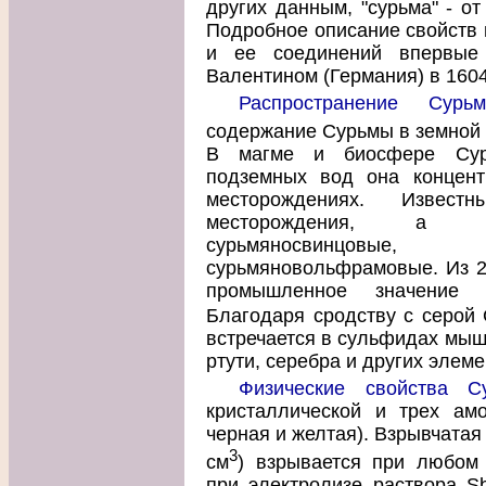
других данным, "сурьма" - от
Подробное описание свойств 
и ее соединений впервые
Валентином (Германия) в 1604
Распространение Сур
содержание Сурьмы в земной к
В магме и биосфере Сурь
подземных вод она концент
месторождениях. Извест
месторождения, а та
сурьмяносвинцовые
сурьмяновольфрамовые. Из 2
промышленное значение 
Благодаря сродству с серой 
встречается в сульфидах мышь
ртути, серебра и других элеме
Физические свойства С
кристаллической и трех ам
черная и желтая). Взрывчатая 
3
см
) взрывается при любом 
при электролизе раствора S