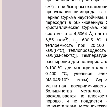
3
см
) - при быстром охлажден
пропускании кислорода в 
черная Сурьма неустойчивы, 
переходят в обыкновенную С
кристаллическая Сурьма, кри
системе, а = 4,5064 Å; плотн
3
6,55 г/см
); t
630,5 °С; 
пл
теплоемкость при 20-100 °
кал/(г·°С)]; теплопроводность 
кал/(см·сек·°С)]. Температ
расширения для поликристалл
0-100 °С; для монокристалла 
0-400 °С, удельное элек
-6
(43,045·10
см·см). Сурьм
магнитная восприимчивость
большинства металлов,
раскалывается по плоскост
порошок и не поддается к
полуметаллам). Механические