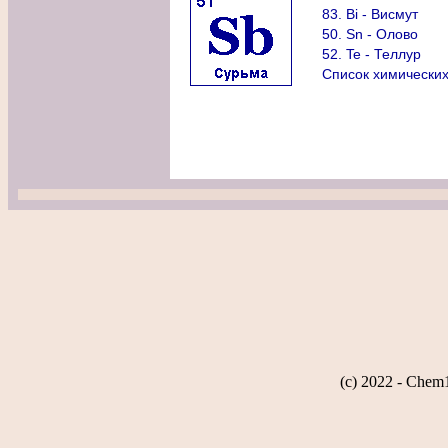
83. Bi - Висмут
50. Sn - Олово
52. Te - Теллур
Список химически
(c) 2022 - Chem