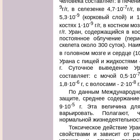
человека составляет: в печени
9
-7
г/г, в селезенке 4,7·10
г/г,
-9
5,3·10
(корковый слой) и 1
-9
костях 1·10
г/г, в костном мо
г/г. Уран, содержащийся в ко
постоянное облучение (пер
скелета около 300 суток). На
в головном мозге и сердце (1
Урана с пищей и жидкостями -
г. Суточное выведение Ур
-7
составляет: с мочой 0,5·10
-6
-8
1,8·10
г, с волосами - 2·10
г
По данным Международно
защите, среднее содержание
-5
9·10
г. Эта величина для
варьировать. Полагают,
нормальной жизнедеятельност
Токсическое действие Ура
свойствами и зависит от ра