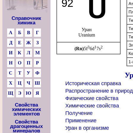
U
92
А
Пл
Справочник
Те
химика
Те
Уран
А
Б
В
Г
Uranium
Те
Д
Е
Ж
З
Эл
3
1
2
(Rn)
5f
6d
7s
И
К
Л
М
Ко
1-
Н
О
П
Р
С
Т
У
Ф
Ур
Х
Ц
Ч
Ш
Историческая справка
Распространение в приро
Щ
Э
Ю
Я
Физические свойства
Свойства
Химические свойства
химических
Получение
элементов
Применение
Свойства
драгоценных
Уран в организме
минералов