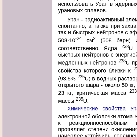
использовать Уран в ядерных
урановых сплавов.
Уран - радиоактивный эле
спонтанно, а также при захва
так и быстрых нейтронов с э
-24
2
508·10
см
(508 барн) и
238
соответственно. Ядра
U 
быстрых нейтронов с энергией
238
медленных нейтронов
U п
2
свойства которого близки к
235
(93,5%
U) в водных раствор
открытого шара - около 50 кг,
233
23 кг; критическая масса
235
массы
U.
Химические свойства Ур
электронной оболочки атома 
к реакционноспособным 
проявляет степени окисления
наиболее устойчивы соединени