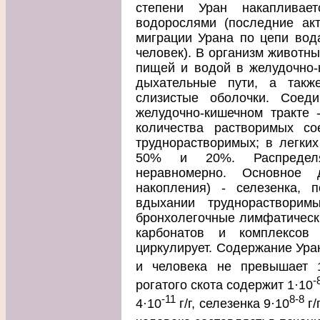
степени Уран накапливае
водорослями (последние акт
миграции Урана по цепи вода
человек). В организм животны
пищей и водой в желудочно-к
дыхательные пути, а такж
слизистые оболочки. Соед
желудочно-кишечном тракте 
количества растворимых с
труднорастворимых; в легких
50% и 20%. Распределя
неравномерно. Основное 
накопления) - селезенка, п
вдыхании труднорастворим
бронхолегочные лимфатически
карбонатов и комплексов
циркулирует. Содержание Уран
и человека не превышает 
-
рогатого скота содержит 1·10
-11
8-8
4·10
г/г, селезенка 9·10
г/