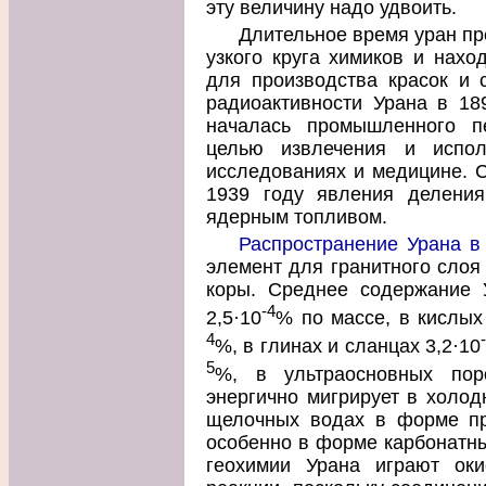
эту величину надо удвоить.
Длительное время уран пр
узкого круга химиков и нахо
для производства красок и 
радиоактивности Урана в 18
началась промышленного п
целью извлечения и испол
исследованиях и медицине. С
1939 году явления деления
ядерным топливом.
Распространение Урана в
элемент для гранитного слоя
коры. Среднее содержание У
-4
2,5·10
% по массе, в кислых
4
%, в глинах и сланцах 3,2·10
5
%, в ультраосновных пор
энергично мигрирует в холод
щелочных водах в форме пр
особенно в форме карбонатны
геохимии Урана играют окис