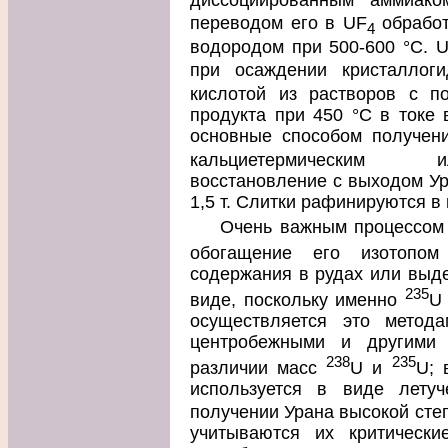
переводом его в UF
обработ
4
водородом при 500-600 °С. 
при осаждении кристаллог
кислотой из растворов с п
продукта при 450 °С в токе
основные способом получен
кальциетермическим и
восстановление с выходом Ур
1,5 т. Слитки рафинируются в
Очень важным процессом 
обогащение его изотопо
содержания в рудах или выде
235
виде, поскольку именно
U 
осуществляется это метода
центробежными и другими 
238
235
различии масс
U и
U; 
используется в виде лету
получении Урана высокой сте
учитываются их критически