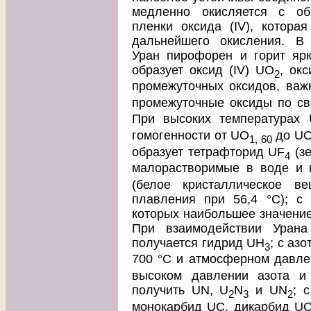
медленно окисляется с об
пленки оксида (IV), котора
дальнейшего окисления. В 
Уран пирофорен и горит яр
образует оксид (IV) UO
, окс
2
промежуточных оксидов, важ
промежуточные оксиды по св
При высоких температуpax
гомогенности от UO
до U
1, 60
образует тетрафторид UF
(зе
4
малорастворимые в воде и 
(белое кристаллическое ве
плавления при 56,4 °С); с 
которых наибольшее значение
При взаимодействии Уран
получается гидрид UH
; с аз
3
700 °С и атмосферном давле
высоком давлении азота и
получить UN, U
N
и UN
; 
2
3
2
монокарбид UC, дикарбид U