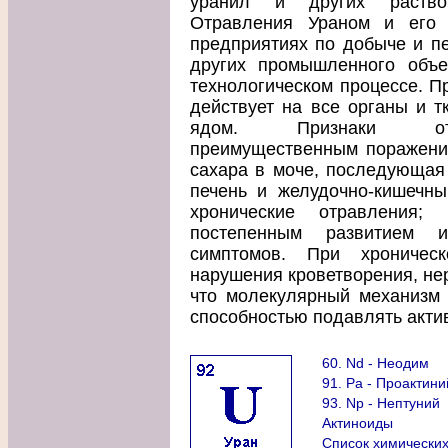
уранил и других раство
Отравления Ураном и его 
предприятиях по добыче и пе
других промышленного объек
технологическом процессе. П
действует на все органы и т
ядом. Признаки отр
преимущественным поражение
сахара в моче, последующая 
печень и желудочно-кишечны
хронические отравления; 
постепенным развитием 
симптомов. При хроническ
нарушения кроветворения, нер
что молекулярный механизм 
способностью подавлять акти
60. Nd - Неодим
91. Pa - Проактини
93. Np - Нептуний
Актиноиды
Список химически