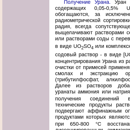
Получение Урана.
Уран п
содержащих 0,05-0,5% 
обогащаются, за исключен
радиометрической сортировки
радия, всегда сопутствующ
выщелачивают растворами се
или растворами соды с перев
в виде UО
SO
или комплекс
2
4
содовый раствор - в виде [U
концентрирования Урана из ра
очистки от примесей примен
смолах и экстракцию орг
(трибутилфосфат, алкилфо
Далее из растворов доба
уранаты аммония или натрия
получения соединений в
технические продукты раст
подвергают аффинажным опе
продуктами которых являют
при 650-800 °С восстана
диссоциированным аммиак