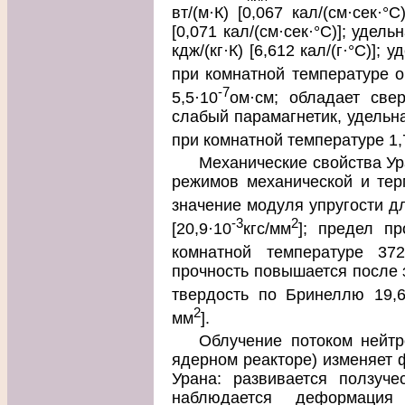
вт/(м·К) [0,067 кал/(см·сек·°С
[0,071 кал/(см·сек·°С)]; удель
кдж/(кг·К) [6,612 кал/(г·°С)];
при комнатной температуре о
-7
5,5·10
ом·см; обладает све
слабый парамагнетик, удельн
при комнатной температуре 1,
Механические свойства Ура
режимов механической и тер
значение модуля упругости дл
-3
2
[20,9·10
кгс/мм
]; предел п
комнатной температуре 37
прочность повышается после з
твердость по Бринеллю 19,6
2
мм
].
Облучение потоком нейтр
ядерном реакторе) изменяет 
Урана: развивается ползуче
наблюдается деформация 