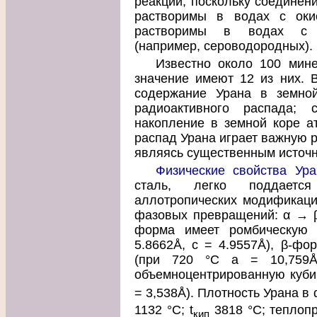
реакции, поскольку соединени
растворимы в водах с оки
растворимы в водах с в
(например, сероводородных).
Известно около 100 мин
значение имеют 12 из них. В
содержание Урана в земной
радиоактивного распада; 
накопление в земной коре а
распад Урана играет важную р
являясь существенным источн
Физические свойства Ура
сталь, легко поддаетс
аллотропических модификации
фазовых превращений: α → β 
форма имеет ромбическую 
5.8662Å, с = 4.9557Å), β-фо
(при 720 °С а = 10,759Å
объемноцентрированную кубич
= 3,538Å). Плотность Урана в 
1132 °С; t
3818 °С; теплопр
кип