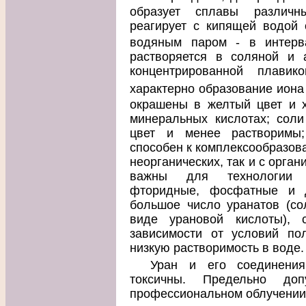
образует сплавы различн
реагирует с кипящей водой
водяным паром - в интерва
растворяется в соляной и а
концентрированной плавик
характерно образование ион
окрашены в желтый цвет и 
минеральных кислотах; соли
цвет и менее растворимы;
способен к комплексообразова
неорганических, так и с орга
важны для технологии к
фторидные, фосфатные и д
большое число уранатов (со
виде урановой кислоты), 
зависимости от условий по
низкую растворимость в воде.
Уран и его соединения
токсичны. Предельно до
профессиональном облучении 