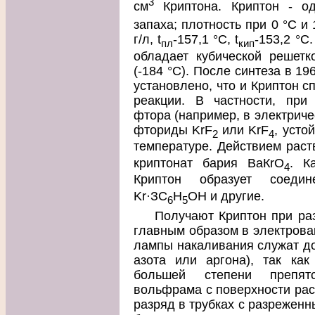
3
см
Криптона. Криптон - од
запаха; плотность при 0 °С и 
г/л, t
-157,1 °С, t
-153,2 °С
пл
кип
обладает кубической решетк
(-184 °С). После синтеза в 1
установлено, что и Криптон с
реакции. В частности, при
фтора (например, в электриче
фториды KrF
или KrF
, усто
2
4
температуре. Действием раст
криптонат бария ВаКrО
. К
4
Криптон образует соедин
Kr·ЗС
Н
ОН и другие.
6
5
Получают Криптон при ра
главным образом в электрова
лампы накаливания служат д
азота или аргона), так ка
большей степени препят
вольфрама с поверхности рас
разряд в трубках с разрежен