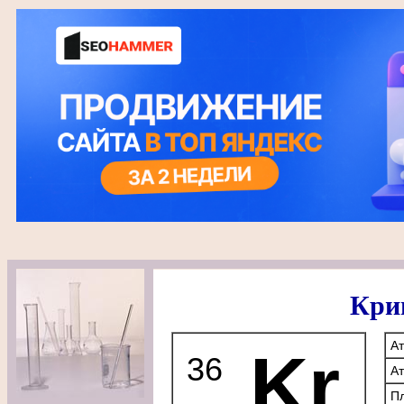
Кри
А
Kr
36
А
Пл