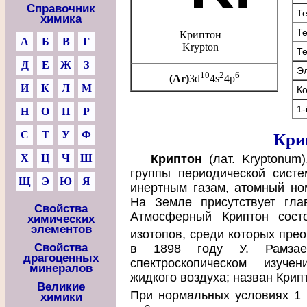
Справочник
Те
химика
Те
Криптон
А
Б
В
Г
Krypton
Те
Д
Е
Ж
З
Эл
10
2
6
(Ar)
3d
4s
4p
И
К
Л
М
Ко
1-
Н
О
П
Р
С
Т
У
Ф
Кри
Х
Ц
Ч
Ш
Криптон
(лат. Kryptonum)
группы периодической систе
Щ
Э
Ю
Я
инертным газам, атомный ном
На Земле присутствует гла
Свойства
Атмосферный Криптон сост
химических
элементов
изотопов, среди которых пре
Свойства
в 1898 году У. Рамза
драгоценных
спектроскопическом изуче
минералов
жидкого воздуха; назван Крипто
Великие
При нормальных условиях 1
химики